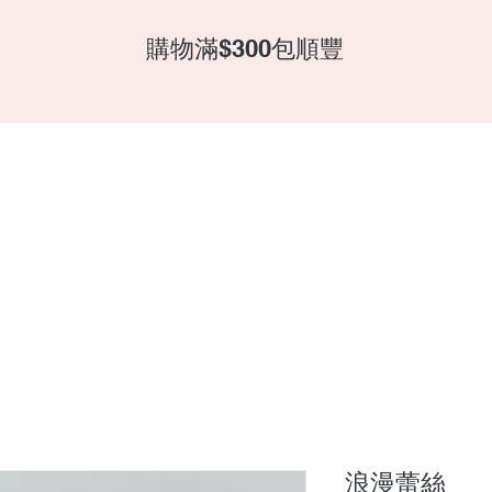
​購物滿$300包順豐
全部產品
浪漫蕾絲