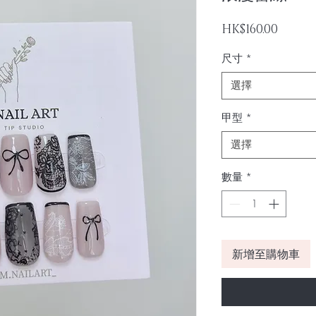
價
HK$160.00
格
尺寸
*
選擇
甲型
*
選擇
數量
*
新增至購物車