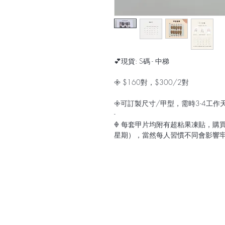
💕現貨: S碼 - 中梯
𖧷 $160對，$300/2對
𖧷可訂製尺寸/甲型，需時3-4工作
-
𖢻 每套甲片均附有超粘果凍貼，購
星期），當然每人習慣不同會影響