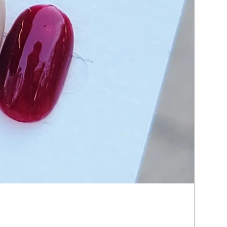
CH-
價格
HK$16