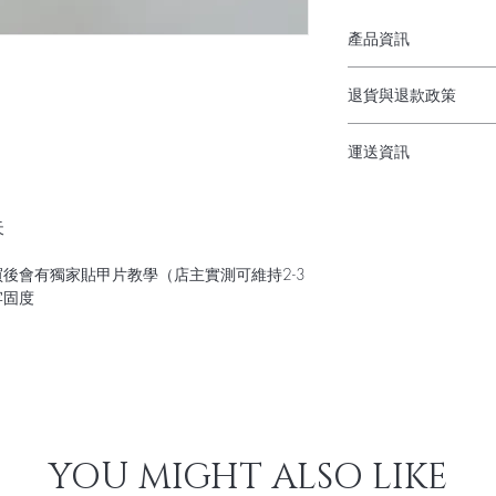
產品資訊
✔︎ 穿戴甲佩帶方便慳
退貨與退款政策
✔︎ 不需用2-3小時外
✔︎ 隨時按心情/打
貨物出門，不退不換
✔︎ 完美解決不方便
運送資訊
媽
順豐到付/佐敦工作
✔︎ 不傷指甲（脆軟
購物滿$300順豐免
✔︎ 甲片可重複使用
天
買後會有獨家貼甲片教學（店主實測可維持2-3
牢固度
YOU MIGHT ALSO LIKE