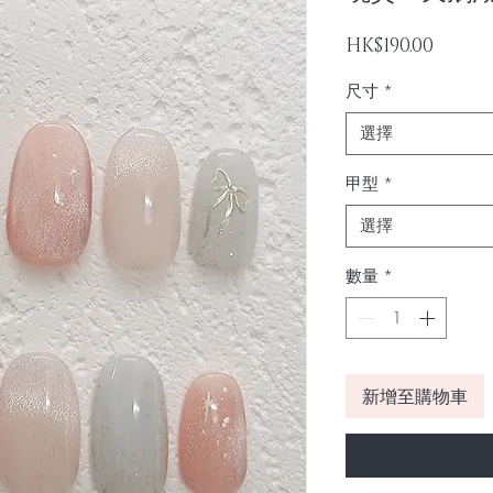
價
HK$190.00
格
尺寸
*
選擇
甲型
*
選擇
數量
*
新增至購物車