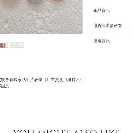
產品資訊
✔︎ 穿戴甲佩帶方便慳
退貨與退款政策
✔︎ 不需用2-3小時外
✔︎ 隨時按心情/打
貨物出門，不退不換
✔︎ 完美解決不方便
運送資訊
媽
順豐到付/佐敦工作
✔︎ 不傷指甲（脆軟
購物滿$300順豐免
✔︎ 甲片可重複使用
買後會有獨家貼甲片教學（店主實測可維持2-3
牢固度