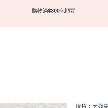
​購物滿$300包順豐
全部產品
現貨：天鵝