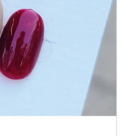
CH-
價格
HK$16