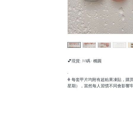
💕現貨: M碼 - 橢圓
-
𖢻 每套甲片均附有超粘果凍貼，購
星期），當然每人習慣不同會影響