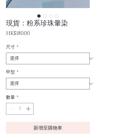
現貨：粉系珍珠暈染
價
HK$180.00
格
尺寸
*
甲型
*
數量
*
新增至購物車