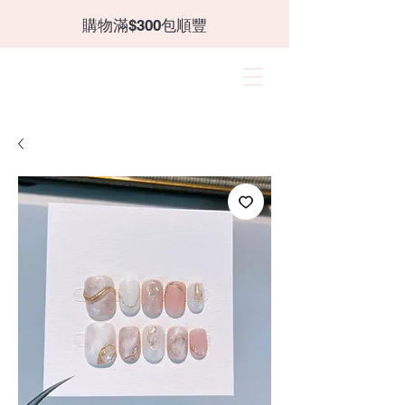
​購物滿$300包順豐
CANZII
角蛋白｜穿戴甲｜飾品