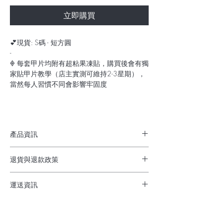
立即購買
💕現貨: S碼 - 短方圓
-
𖢻 每套甲片均附有超粘果凍貼，購買後會有獨
家貼甲片教學（店主實測可維持2-3星期），
當然每人習慣不同會影響牢固度
產品資訊
✔︎ 穿戴甲佩帶方便慳時間
退貨與退款政策
✔︎ 不需用2-3小時外出整甲
✔︎ 隨時按心情/打扮換不同款都可以
貨物出門，不退不換
✔︎ 完美解決不方便Gel甲問題：返學返工、孕
運送資訊
期/哺乳期媽媽
順豐到付/佐敦工作室自取
✔︎ 不傷指甲（脆軟甲者可美甲同時養甲）
購物滿$300順豐免運費
✔︎ 甲片可重複使用