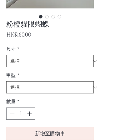
粉橙貓眼蝴蝶
價
HK$160.00
格
尺寸
*
甲型
*
數量
*
新增至購物車