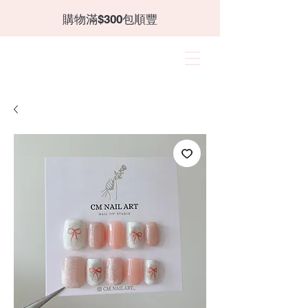
​購物滿$300包順豐
CANZII
角蛋白｜穿戴甲｜飾品