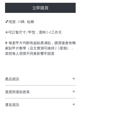
立即購買
💕現貨: M碼 - 短梯
𖧷可訂製尺寸/甲型，需時3-4工作天
-
𖢻 每套甲片均附有超粘果凍貼，購買後會有獨
家貼甲片教學（店主實測可維持2-3星期），
當然每人習慣不同會影響牢固度
產品資訊
✔︎ 穿戴甲佩帶方便慳時間
退貨與退款政策
✔︎ 不需用2-3小時外出整甲
✔︎ 隨時按心情/打扮換不同款都可以
貨物出門，不退不換
✔︎ 完美解決不方便Gel甲問題：返學返工、孕
運送資訊
期/哺乳期媽媽