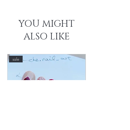
順豐到付/佐敦工作室自取
✔︎ 不傷指甲（脆軟甲者可美甲同時養甲）
購物滿$300順豐免運費
✔︎ 甲片可重複使用
YOU MIGHT
ALSO LIKE
sale
new