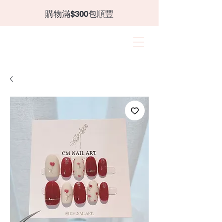
​購物滿$300包順豐
CANZII
角蛋白｜穿戴甲｜飾品