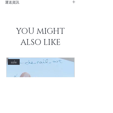
✔︎ 完美解決不方便Gel甲問題：返學返工、孕
運送資訊
期/哺乳期媽媽
順豐到付/佐敦工作室自取
✔︎ 不傷指甲（脆軟甲者可美甲同時養甲）
購物滿$300順豐免運費
✔︎ 甲片可重複使用
YOU MIGHT
ALSO LIKE
sale
new