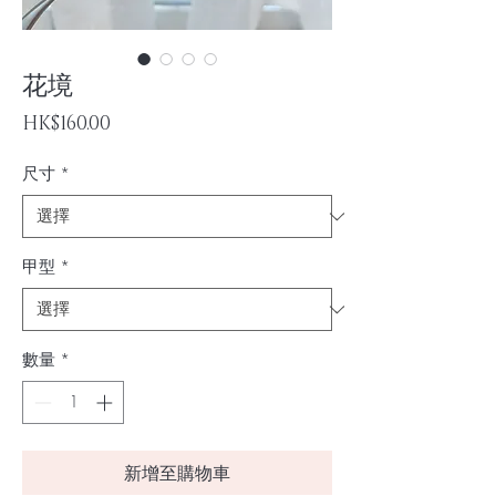
花境
價
HK$160.00
格
尺寸
*
甲型
*
數量
*
新增至購物車