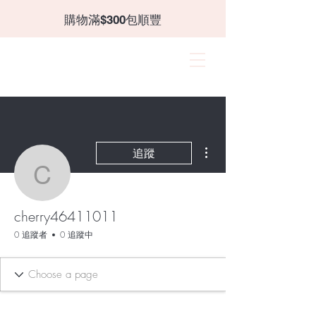
​購物滿$300包順豐
CANZII
角蛋白｜穿戴甲｜飾品
更多動作
追蹤
cherry46411011
cherry46411011
0 追蹤者
0 追蹤中