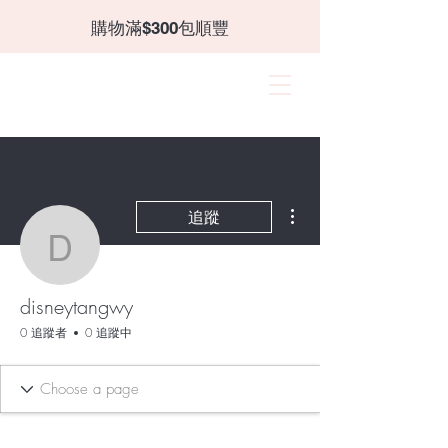
​購物滿$300包順豐
CANZII
角蛋白｜穿戴甲｜飾品
更多動作
追蹤
disneytangwy
disneytangwy
0 追蹤者
0 追蹤中