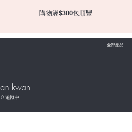
​購物滿$300包順豐
全部產品
yan kwan
0
追蹤中