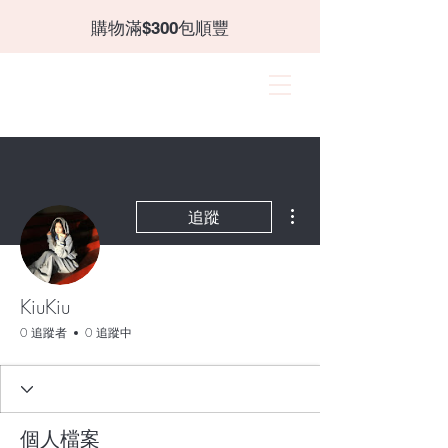
​購物滿$300包順豐
CANZII
角蛋白｜穿戴甲｜飾品
更多動作
追蹤
KiuKiu
0 追蹤者
0 追蹤中
個人檔案